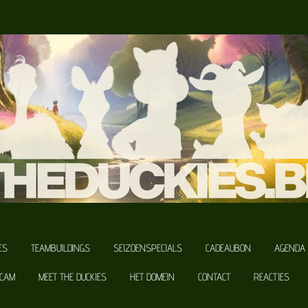
ES
TEAMBUILDINGS
SEIZOENSPECIALS
CADEAUBON
AGENDA
SCAM
MEET THE DUCKIES
HET DOMEIN
CONTACT
REACTIES