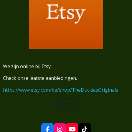
We zijn online bij Etsy!
Check onze laatste aanbiedingen.
https://www.etsy.com/be/shop/TheDuckiesOriginals
TERUG
F
I
Y
T