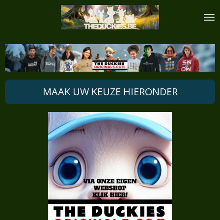
Ga
direct
naar
de
hoofdinhoud
MAAK UW KEUZE HIERONDER