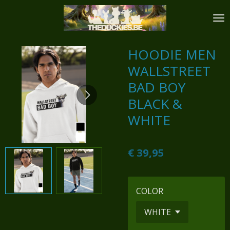
Ga
direct
naar
de
HOODIE MEN
hoofdinhoud
WALLSTREET
BAD BOY
BLACK &
WHITE
€ 39,95
COLOR