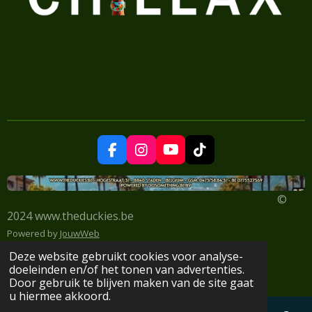
F
I
Y
T
a
n
o
i
c
s
u
k
e
t
T
T
©
b
a
u
o
2024 www.theduckies.be
o
g
b
k
o
r
e
Powered by
JouwWeb
k
a
Deze website gebruikt cookies voor analyse-
m
doeleinden en/of het tonen van advertenties.
Door gebruik te blijven maken van de site gaat
u hiermee akkoord.