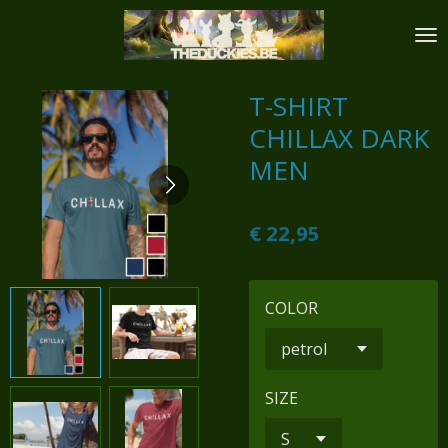
Ga
direct
naar
de
T-SHIRT
hoofdinhoud
CHILLAX DARK
MEN
€ 22,95
COLOR
SIZE