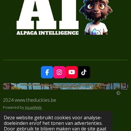
F
I
Y
T
a
n
o
i
c
s
u
k
e
t
T
T
©
b
a
u
o
2024 www.theduckies.be
o
g
b
k
o
r
e
Powered by
JouwWeb
k
a
Deze website gebruikt cookies voor analyse-
m
doeleinden en/of het tonen van advertenties.
Door gebruik te blijven maken van de site gaat