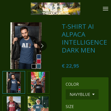
Ga
direct
naar
de
T-SHIRT AI
hoofdinhoud
ALPACA
INTELLIGENCE
DARK MEN
€ 22,95
COLOR
SIZE